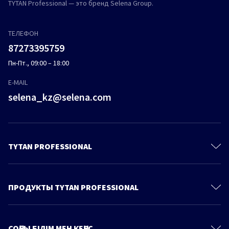
TYTAN Professional — это бренд Selena Group.
ТЕЛЕФОН
87273395759
Пн-Пт., 09:00 – 18:00
E-MAIL
selena_kz@selena.com
TYTAN PROFESSIONAL
Контакты
О Компании
ПРОДУКТЫ TYTAN PROFESSIONAL
Политика конфиденциальности
Полиуретановые пены
Продукты
Пено-Клеи
СОҢҒЫ БІЛІМ МЕН КЕҢЕС