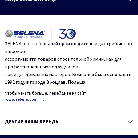
Знания и советы
Монтажные клеи
Больше статей
Каталог
Герметики
Идеальная герметизация: Стоп Плесень от Tytan Professional.
Клеи для напольных покрытий
Ленты и стрейч-пленки
Эффективное и быстрое склеивание с помощью одного
SELENA это глобальный производитель и дистрибьютор
продукта.
Крепежи
широкого
Строительные сухие смеси
ассортимента товаров строительной химии, как для
Защититесь от плесени и грибка на срок до 10 лет.
профессиональных подрядчиков,
Аэрозольные краски и грунтовки
так и для домашних мастеров. Компания была основана в
Пено-клеи – основа безопасности в строительстве.
Продукты для древесины
1992 году в городе Вроцлав, Польша.
Защитные и чистящие средства
Чтобы узнать больше, перейдите на сайт
Сопутствующие товары
www.selena.com
ДРУГИЕ НАШИ БРЕНДЫ