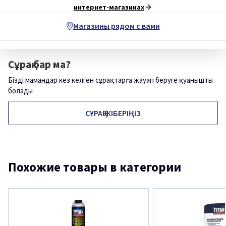
интернет-магазинах
Магазины рядом с вами
Сұрақ бар ма?
Біздің мамандар кез келген сұрақтарға жауап беруге қуанышты
болады
СҰРАҚ ЖІБЕРІҢІЗ
Похожие товары в категории