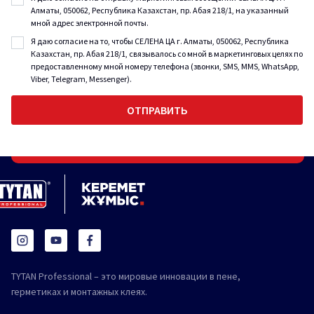
Алматы, 050062, Республика Казахстан, пр. Абая 218/1, на указанный
мной адрес электронной почты.
Я даю согласие на то, чтобы СЕЛЕНА ЦА г. Алматы, 050062, Республика
Казахстан, пр. Абая 218/1, связывалось со мной в маркетинговых целях по
предоставленному мной номеру телефона (звонки, SMS, MMS, WhatsApp,
Viber, Telegram, Messenger).
TYTAN Professional – это мировые инновации в пене,
герметиках и монтажных клеях.