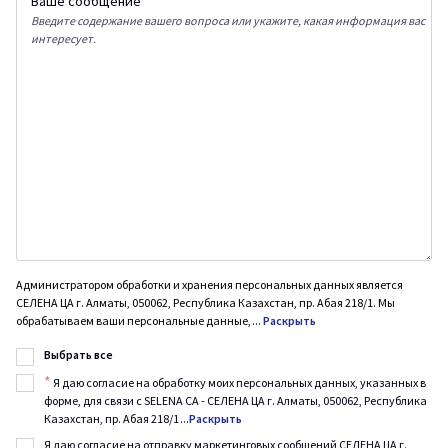
Ваше сообщение
Введите содержание вашего вопроса или укажите, какая информация вас
интересует.
Администратором обработки и хранения персональных данных является
СЕЛЕНА ЦА г. Алматы, 050062, Республика Казахстан, пр. Абая 218/1. Мы
обрабатываем ваши персональные данные,
...
Раскрыть
Выбрать все
*
Я даю согласие на обработку моих персональных данных, указанных в
форме, для связи с SELENA CA - СЕЛЕНА ЦА г. Алматы, 050062, Республика
Казахстан, пр. Абая 218/1
...
Раскрыть
Я даю согласие на отправку маркетинговых сообщений СЕЛЕНА ЦА г.