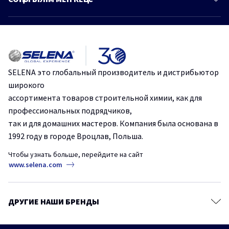
Знания и советы
Монтажные клеи
Больше статей
Каталог
Герметики
Идеальная герметизация: Стоп Плесень от Tytan Professional.
Клеи для напольных покрытий
Ленты и стрейч-пленки
Эффективное и быстрое склеивание с помощью одного
SELENA это глобальный производитель и дистрибьютор
продукта.
Крепежи
широкого
Строительные сухие смеси
ассортимента товаров строительной химии, как для
Защититесь от плесени и грибка на срок до 10 лет.
профессиональных подрядчиков,
Аэрозольные краски и грунтовки
так и для домашних мастеров. Компания была основана в
Пено-клеи – основа безопасности в строительстве.
Продукты для древесины
1992 году в городе Вроцлав, Польша.
Защитные и чистящие средства
Чтобы узнать больше, перейдите на сайт
Сопутствующие товары
www.selena.com
ДРУГИЕ НАШИ БРЕНДЫ