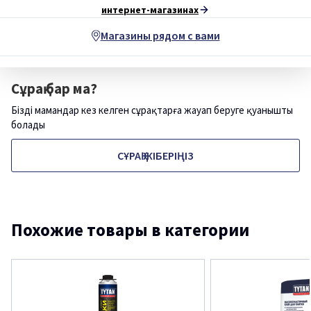
интернет-магазинах
Магазины рядом с вами
Сұрақ бар ма?
Біздің мамандар кез келген сұрақтарға жауап беруге қуанышты
болады
СҰРАҚ ЖІБЕРІҢІЗ
Похожие товары в категории