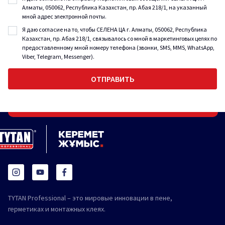
Алматы, 050062, Республика Казахстан, пр. Абая 218/1, на указанный
мной адрес электронной почты.
Я даю согласие на то, чтобы СЕЛЕНА ЦА г. Алматы, 050062, Республика
Казахстан, пр. Абая 218/1, связывалось со мной в маркетинговых целях по
предоставленному мной номеру телефона (звонки, SMS, MMS, WhatsApp,
Viber, Telegram, Messenger).
TYTAN Professional – это мировые инновации в пене,
герметиках и монтажных клеях.