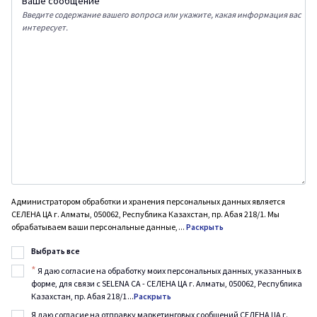
Ваше сообщение
Введите содержание вашего вопроса или укажите, какая информация вас
интересует.
Администратором обработки и хранения персональных данных является
СЕЛЕНА ЦА г. Алматы, 050062, Республика Казахстан, пр. Абая 218/1. Мы
обрабатываем ваши персональные данные,
...
Раскрыть
Выбрать все
*
Я даю согласие на обработку моих персональных данных, указанных в
форме, для связи с SELENA CA - СЕЛЕНА ЦА г. Алматы, 050062, Республика
Казахстан, пр. Абая 218/1
...
Раскрыть
Я даю согласие на отправку маркетинговых сообщений СЕЛЕНА ЦА г.