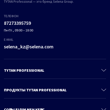
TYTAN Professional — это бренд Selena Group.
ТЕЛЕФОН
87273395759
Пн-Пт., 09:00 – 18:00
E-MAIL
selena_kz@selena.com
TYTAN PROFESSIONAL
Контакты
О Компании
ПРОДУКТЫ TYTAN PROFESSIONAL
Политика конфиденциальности
Полиуретановые пены
Продукты
Пено-Клеи
СОҢҒЫ БІЛІМ МЕН КЕҢЕС