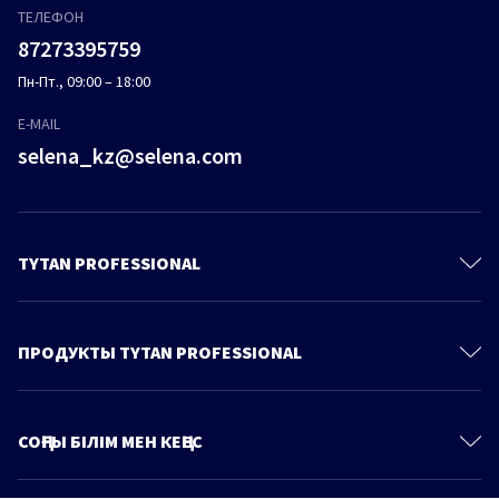
ТЕЛЕФОН
87273395759
Пн-Пт., 09:00 – 18:00
E-MAIL
selena_kz@selena.com
TYTAN PROFESSIONAL
Контакты
О Компании
ПРОДУКТЫ TYTAN PROFESSIONAL
Политика конфиденциальности
Полиуретановые пены
Продукты
Пено-Клеи
СОҢҒЫ БІЛІМ МЕН КЕҢЕС
Знания и советы
Монтажные клеи
Больше статей
Каталог