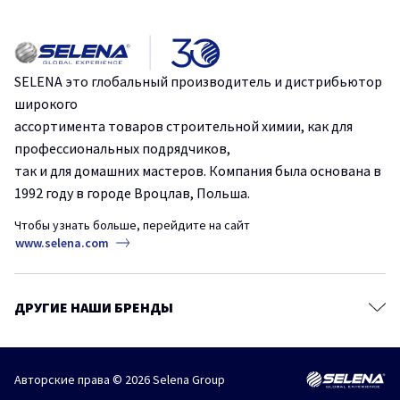
Герметики
Идеальная герметизация: Стоп Плесень от Tytan Professional.
Клеи для напольных покрытий
Ленты и стрейч-пленки
Эффективное и быстрое склеивание с помощью одного
SELENA это глобальный производитель и дистрибьютор
продукта.
Крепежи
широкого
Строительные сухие смеси
ассортимента товаров строительной химии, как для
Защититесь от плесени и грибка на срок до 10 лет.
профессиональных подрядчиков,
Аэрозольные краски и грунтовки
так и для домашних мастеров. Компания была основана в
Пено-клеи – основа безопасности в строительстве.
Продукты для древесины
1992 году в городе Вроцлав, Польша.
Защитные и чистящие средства
Чтобы узнать больше, перейдите на сайт
Сопутствующие товары
www.selena.com
ДРУГИЕ НАШИ БРЕНДЫ
Авторские права © 2026 Selena Group