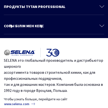
О Компании
ПРОДУКТЫ TYTAN PROFESSIONAL
Политика конфиденциальности
Полиуретановые пены
Продукты
Пено-Клеи
СОҢҒЫ БІЛІМ МЕН КЕҢЕС
Знания и советы
Монтажные клеи
Больше статей
Каталог
Герметики
Идеальная герметизация: Стоп Плесень от Tytan Professional.
Клеи для напольных покрытий
Ленты и стрейч-пленки
Эффективное и быстрое склеивание с помощью одного
SELENA это глобальный производитель и дистрибьютор
продукта.
Крепежи
широкого
Строительные сухие смеси
ассортимента товаров строительной химии, как для
Защититесь от плесени и грибка на срок до 10 лет.
профессиональных подрядчиков,
Аэрозольные краски и грунтовки
так и для домашних мастеров. Компания была основана в
Пено-клеи – основа безопасности в строительстве.
Продукты для древесины
1992 году в городе Вроцлав, Польша.
Защитные и чистящие средства
Чтобы узнать больше, перейдите на сайт
Сопутствующие товары
www.selena.com