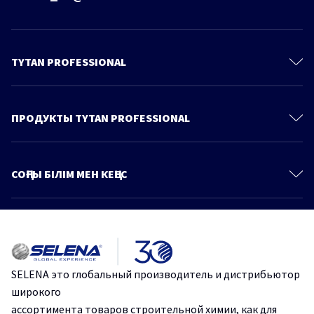
TYTAN PROFESSIONAL
Контакты
О Компании
ПРОДУКТЫ TYTAN PROFESSIONAL
Политика конфиденциальности
Полиуретановые пены
Продукты
Пено-Клеи
СОҢҒЫ БІЛІМ МЕН КЕҢЕС
Знания и советы
Монтажные клеи
Больше статей
Каталог
Герметики
Идеальная герметизация: Стоп Плесень от Tytan Professional.
Клеи для напольных покрытий
Ленты и стрейч-пленки
Эффективное и быстрое склеивание с помощью одного
SELENA это глобальный производитель и дистрибьютор
продукта.
Крепежи
широкого
Строительные сухие смеси
ассортимента товаров строительной химии, как для
Защититесь от плесени и грибка на срок до 10 лет.