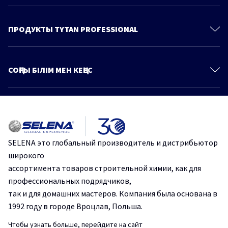
Контакты
О Компании
ПРОДУКТЫ TYTAN PROFESSIONAL
Политика конфиденциальности
Полиуретановые пены
Продукты
Пено-Клеи
СОҢҒЫ БІЛІМ МЕН КЕҢЕС
Знания и советы
Монтажные клеи
Больше статей
Каталог
Герметики
Идеальная герметизация: Стоп Плесень от Tytan Professional.
Клеи для напольных покрытий
Ленты и стрейч-пленки
Эффективное и быстрое склеивание с помощью одного
SELENA это глобальный производитель и дистрибьютор
продукта.
Крепежи
широкого
Строительные сухие смеси
ассортимента товаров строительной химии, как для
Защититесь от плесени и грибка на срок до 10 лет.
профессиональных подрядчиков,
Аэрозольные краски и грунтовки
так и для домашних мастеров. Компания была основана в
Пено-клеи – основа безопасности в строительстве.
Продукты для древесины
1992 году в городе Вроцлав, Польша.
Защитные и чистящие средства
Чтобы узнать больше, перейдите на сайт