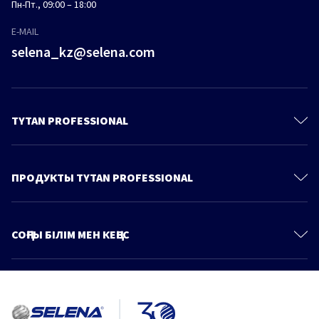
Пн-Пт., 09:00 – 18:00
E-MAIL
selena_kz@selena.com
TYTAN PROFESSIONAL
Контакты
О Компании
ПРОДУКТЫ TYTAN PROFESSIONAL
Политика конфиденциальности
Полиуретановые пены
Продукты
Пено-Клеи
СОҢҒЫ БІЛІМ МЕН КЕҢЕС
Знания и советы
Монтажные клеи
Больше статей
Каталог
Герметики
Идеальная герметизация: Стоп Плесень от Tytan Professional.
Клеи для напольных покрытий