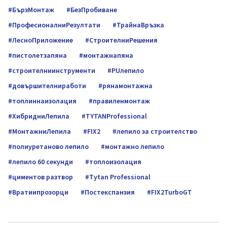
БързМонтаж
БезПробиване
ПрофесионалниРезултати
ТрайнаВръзка
ЛесноПриложение
СтроителниРешения
пистолетзапяна
монтажнапяна
строителниинструменти
PUлепило
довършителниработи
pянамонтажна
топлиннаизолация
правиленмонтаж
ХибридниЛепила
TYTANProfessional
МонтажниЛепила
FIX2
лепило за строителство
полиуретаново лепило
монтажно лепило
лепило 60 секунди
топлоизолация
циментов разтвор
Tytan Professional
Вратиипрозорци
Постекспанзия
FIX2TurboGT