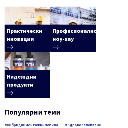
Практически
Професионално
иновации
ноу-хау
Надеждни
продукти
Популярни теми
ХибриднимонтажниЛепила
ЗдравоЗалепване