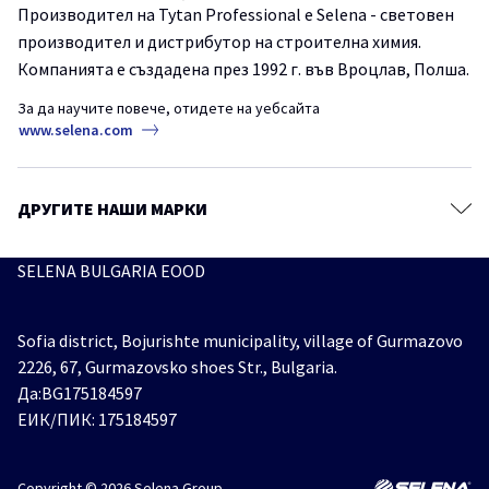
Производител на Tytan Professional е Selena - световен
Химически Анкери
производител и дистрибутор на строителна химия.
Как лесно и надеждно да монтираме декоративни панели на
Системи за Топлоизолация
стената?
Компанията е създадена през 1992 г. във Вроцлав, Полша.
Лепила за Плочки и Естествени Камъни
FIX2TurboGT
TYTANProfessional
монтажно лепило
За да научите повече, отидете на уебсайта
СтроителниРешения
www.selena.com
Покривни Фолиа
Ленти
Полиуретанови монтажни пени- професионалистите питат, TYTAN
отговаря.
Аксесоари
ДРУГИТЕ НАШИ МАРКИ
TYTANProfessional
Вратиипрозорци
монтажнапяна
СтроителниРешения
SELENA BULGARIA EOOD
Как да контролираме вторичното раздуване на монтажна пяна?
Вратиипрозорци
монтажнапяна
Постекспанзия
Sofia district, Bojurishte municipality, village of Gurmazovo
2226, 67, Gurmazovsko shoes Str., Bulgaria.
Да:BG175184597
ЕИК/ПИК: 175184597
Copyright © 2026 Selena Group