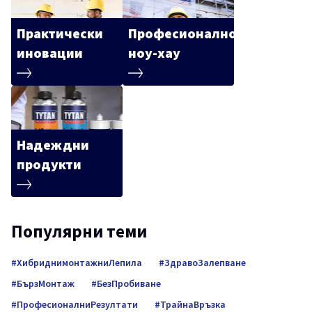
Практически
Професионално
иновации
ноу-хау
Надеждни
продукти
Популярни теми
ХибриднимонтажниЛепила
ЗдравоЗалепване
БързМонтаж
БезПробиване
ПрофесионалниРезултати
ТрайнаВръзка