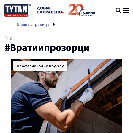
Вратиипрозорци
Главна страница
Tag
#Вратиипрозорци
Професионално ноу-хау