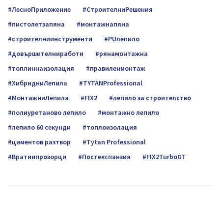
ЛесноПриложение
СтроителниРешения
пистолетзапяна
монтажнапяна
строителниинструменти
PUлепило
довършителниработи
pянамонтажна
топлиннаизолация
правиленмонтаж
ХибридниЛепила
TYTANProfessional
МонтажниЛепила
FIX2
лепило за строителство
полиуретаново лепило
монтажно лепило
лепило 60 секунди
топлоизолация
циментов разтвор
Tytan Professional
Вратиипрозорци
Постекспанзия
FIX2TurboGT