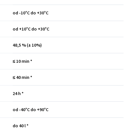
od -10°C do +30°C
od +10°C do +30°C
48,5 % (± 10%)
≤ 10 min *
≤ 40 min *
24 h *
od -40°C do +90°C
do 40 l *