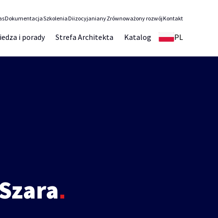
as
Dokumentacja
Szkolenia
Diizocyjaniany
Zrównoważony rozwój
Kontakt
iedza i porady
Strefa Architekta
Katalog
PL
Szara