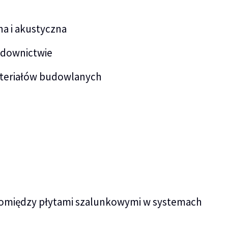
na i akustyczna
udownictwie
teriałów budowlanych
 pomiędzy płytami szalunkowymi w systemach