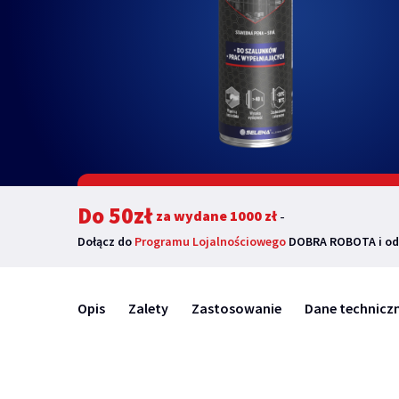
Do 50zł
za wydane 1000 zł
-
Dołącz do
Programu Lojalnościowego
DOBRA ROBOTA i od
Opis
Zalety
Zastosowanie
Dane technicz