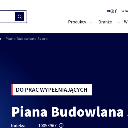
O N
Produkty
Branże
W
Piana Budowlana Szara
DO PRAC WYPEŁNIAJĄCYCH
Piana Budowlana 
Indeks:
10053967