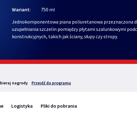
Wariant:
750 ml
Jednokomponentowa piana poliuretanowa przeznaczona do 
uzupełniania szczelin pomiędzy płytami szalunkowymi po
konstrukcyjnych, takich jak ściany, słupy czy stropy.
bieraj nagrody
Przejdź do programu
ne
Logistyka
Pliki do pobrania