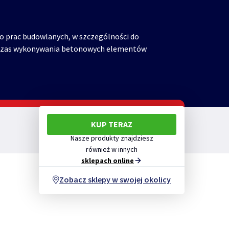
prac budowlanych, w szczególności do
dczas wykonywania betonowych elementów
KUP TERAZ
Nasze produkty znajdziesz
również w innych
sklepach online
Zobacz sklepy w swojej okolicy