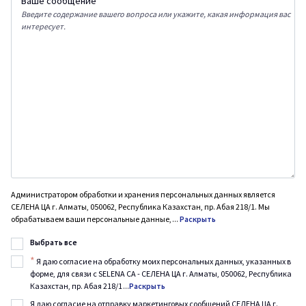
Ваше сообщение
Введите содержание вашего вопроса или укажите, какая информация вас
интересует.
Администратором обработки и хранения персональных данных является
СЕЛЕНА ЦА г. Алматы, 050062, Республика Казахстан, пр. Абая 218/1. Мы
обрабатываем ваши персональные данные,
...
Раскрыть
Выбрать все
*
Я даю согласие на обработку моих персональных данных, указанных в
форме, для связи с SELENA CA - СЕЛЕНА ЦА г. Алматы, 050062, Республика
Казахстан, пр. Абая 218/1
...
Раскрыть
Я даю согласие на отправку маркетинговых сообщений СЕЛЕНА ЦА г.