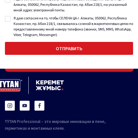
Алматы, 050062, Республика Казахстан, пр. Абая 218/1, на указанный
мной адрес электронной почты.
Я даю согласие на то, чтобы СЕЛЕНА ЦА г. Алматы, 050062, Республика
Казахстан, пр. Абая 218/1, связывалось со мной в маркетинговых целях по
предоставленному мной номеру телефона (звонки, SMS, MMS, WhatsApp,
Viber, Telegram, Messenger).
TYTAN Professional – это мировые инновации в пене,
герметиках и монтажных клеях.