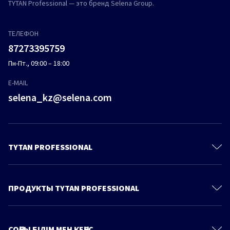
TYTAN Professional — это бренд Selena Group.
ТЕЛЕФОН
87273395759
Пн-Пт., 09:00 – 18:00
E-MAIL
selena_kz@selena.com
TYTAN PROFESSIONAL
Контакты
О Компании
ПРОДУКТЫ TYTAN PROFESSIONAL
Политика конфиденциальности
Полиуретановые пены
Продукты
Пено-Клеи
СОҢҒЫ БІЛІМ МЕН КЕҢЕС