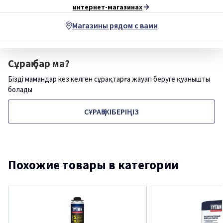
интернет-магазинах
Магазины рядом с вами
Сұрақ бар ма?
Біздің мамандар кез келген сұрақтарға жауап беруге қуанышты
болады
СҰРАҚ ЖІБЕРІҢІЗ
Похожие товары в категории