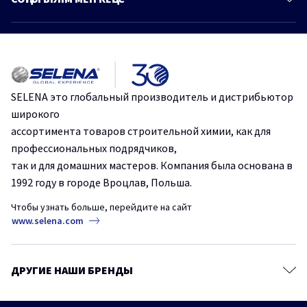
Знания и советы
Монтажные клеи
Больше статей
Каталог
Герметики
Идеальная герметизация: Стоп Плесень от Tytan Professional.
Клеи для напольных покрытий
Ленты и стрейч-пленки
Эффективное и быстрое склеивание с помощью одного
SELENA это глобальный производитель и дистрибьютор
продукта.
Крепежи
широкого
Строительные сухие смеси
ассортимента товаров строительной химии, как для
Защититесь от плесени и грибка на срок до 10 лет.
профессиональных подрядчиков,
Аэрозольные краски и грунтовки
так и для домашних мастеров. Компания была основана в
Пено-клеи – основа безопасности в строительстве.
Продукты для древесины
1992 году в городе Вроцлав, Польша.
Защитные и чистящие средства
Чтобы узнать больше, перейдите на сайт
Сопутствующие товары
www.selena.com
ДРУГИЕ НАШИ БРЕНДЫ