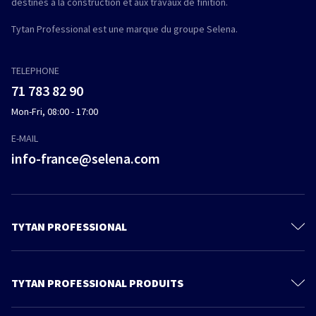
destinés à la construction et aux travaux de finition.
Tytan Professional est une marque du groupe Selena.
TELEPHONE
71 783 82 90
Mon-Fri, 08:00 - 17:00
E-MAIL
info-france@selena.com
TYTAN PROFESSIONAL
Contact
A propos de nous
TYTAN PROFESSIONAL PRODUITS
Politique de confidentialité
Mousse PU