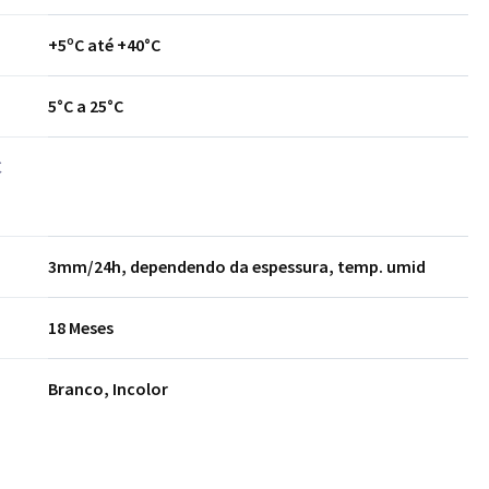
+5ºC até +40°C
5°C a 25°C
C
3mm/24h, dependendo da espessura, temp. umid
18 Meses
Branco, Incolor