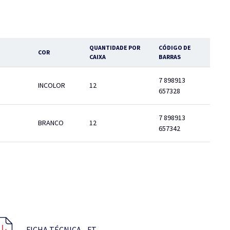
QUANTIDADE POR
CÓDIGO DE
COR
CAIXA
BARRAS
7 898913
INCOLOR
12
657328
7 898913
BRANCO
12
657342
FICHA TÉCNICA - FT