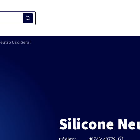
Neutro Uso Geral
Silicone Ne
Código:
40745; 40779