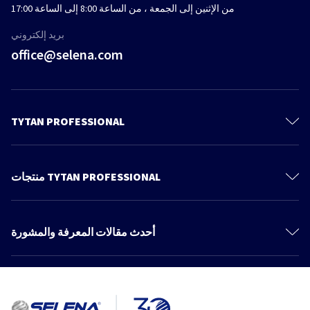
من الإثنين إلى الجمعة ، من الساعة 8:00 إلى الساعة 17:00
بريد إلكتروني
office@selena.com
TYTAN PROFESSIONAL
تواصل
معلومات عنا
منتجات TYTAN PROFESSIONAL
سياسة الخصوصية
رغوة البولي يوريثين
المنتجات
مواد لاصقة رغوية
أحدث مقالات المعرفة والمشورة
كتالوج
مواد لاصقة
More articles
المعرفة والمشورة
مانعات التسرب
لصق وتركيب ألواح حائط الجبس في يوم واحد. تقنية حديثة للمباني تدوم
الطلاءات
حائط الجبس
مواد لاصقة رغوية
نظام جي كي