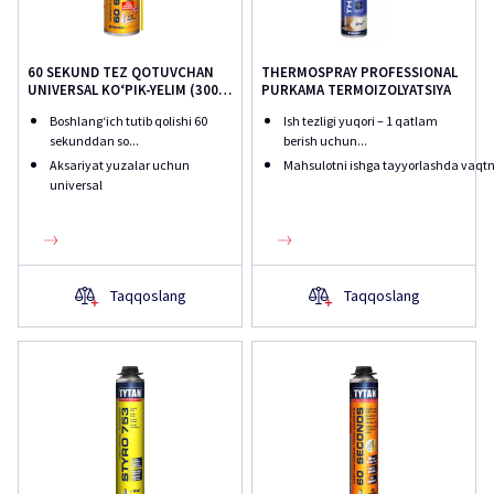
60 SEKUND TEZ QOTUVCHAN
THERMOSPRAY PROFESSIONAL
UNIVERSAL KO‘PIK-YELIM (300
PURKAMA TERMOIZOLYATSIYA
ML)
Boshlang‘ich tutib qolishi 60
Ish tezligi yuqori – 1 qatlam
sekunddan so...
berish uchun...
Aksariyat yuzalar uchun
Mahsulotni ishga tayyorlashda vaqtni
universal
Taqqoslang
Taqqoslang