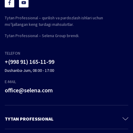
Tytan Professional – qurilish va pardozlash ishlari uchun
mo’ljallangan keng turdagi mahsulotlar.
Tytan Professional – Selena Group brendi.
TELEFON
+(998 91) 165-11-99
Dushanba-Jum, 08:00 - 17:00
E-MAIL
office@selena.com
TYTAN PROFESSIONAL
Bizni izlab toping