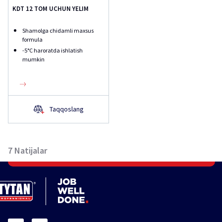
KDT 12 TOM UCHUN YELIM
Shamolga chidamli maxsus
formula
-5°C haroratda ishlatish
mumkin
Taqqoslang
7
Natijalar