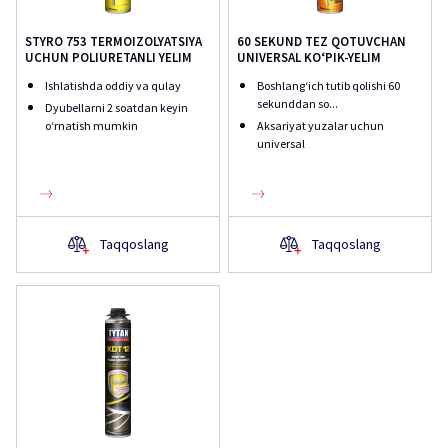
STYRO 753 TERMOIZOLYATSIYA
60 SEKUND TEZ QOTUVCHAN
UCHUN POLIURETANLI YELIM
UNIVERSAL KO‘PIK-YELIM
Ishlatishda oddiy va qulay
Boshlang‘ich tutib qolishi 60
sekunddan so...
Dyubellarni 2 soatdan keyin
o‘rnatish mumkin
Aksariyat yuzalar uchun
universal
Taqqoslang
Taqqoslang