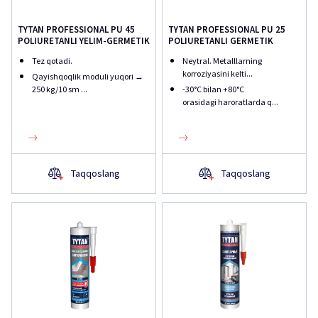
TYTAN PROFESSIONAL PU 45
TYTAN PROFESSIONAL PU 25
POLIURETANLI YELIM-GERMETIK
POLIURETANLI GERMETIK
Tez qotadi.
Neytral. Metalllarning
korroziyasini kelti...
Qayishqoqlik moduli yuqori →
250 kg/10 sm ...
-30°С bilan +80°С
orasidagi haroratlarda q...
Taqqoslang
Taqqoslang