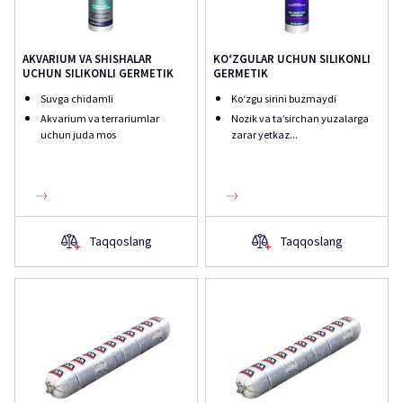
AKVARIUM VA SHISHALAR
KOʻZGULAR UCHUN SILIKONLI
UCHUN SILIKONLI GERMETIK
GERMETIK
Suvga chidamli
Koʻzgu sirini buzmaydi
Akvarium va terrariumlar
Nozik va ta’sirchan yuzalarga
uchun juda mos
zarar yetkaz...
Taqqoslang
Taqqoslang