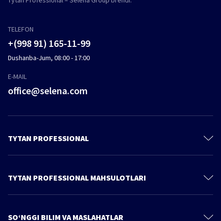
Tytan Professional – Selena Group brendi.
TELEFON
+(998 91) 165-11-99
Dushanba-Jum, 08:00 - 17:00
E-MAIL
office@selena.com
TYTAN PROFESSIONAL
Bizni izlab toping
Oʻzimiz haqimizda
TYTAN PROFESSIONAL MAHSULOTLARI
Maxfiylik tartib-qoidalari
Poliuretanli ko'piklar
Mahsulotlar
Ko'pik-yelimlar
SO‘NGGI BILIM VA MASLAHATLAR