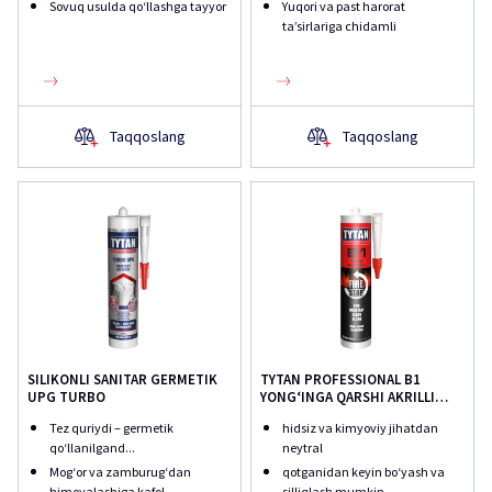
Sovuq usulda qoʻllashga tayyor
Yuqori va past harorat
ta’sirlariga chidamli
Taqqoslang
Taqqoslang
SILIKONLI SANITAR GERMETIK
TYTAN PROFESSIONAL B1
UPG TURBO
YONGʻINGA QARSHI AKRILLI
GERMETIK
Tez quriydi – germetik
hidsiz va kimyoviy jihatdan
qoʻllanilgand...
neytral
Mogʻor va zamburugʻdan
qotganidan keyin boʻyash va
himoyalashiga kafol...
silliqlash mumkin