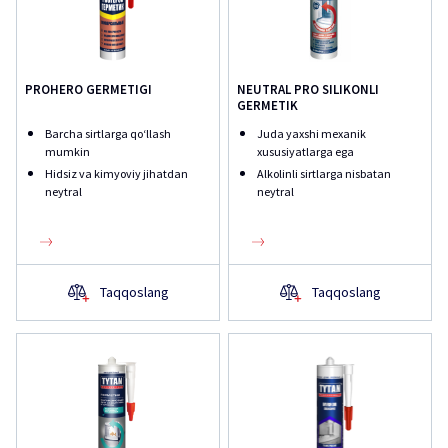
PROHERO GERMETIGI
NEUTRAL PRO SILIKONLI
GERMETIK
Barcha sirtlarga qoʻllash
Juda yaxshi mexanik
mumkin
xususiyatlarga ega
Hidsiz va kimyoviy jihatdan
Alkolinli sirtlarga nisbatan
neytral
neytral
Taqqoslang
Taqqoslang