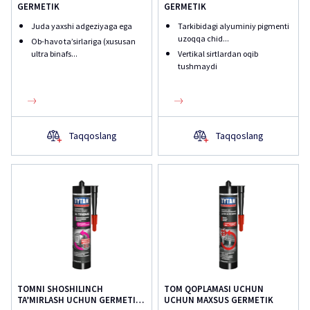
GERMETIK
GERMETIK
Juda yaxshi adgeziyaga ega
Tarkibidagi alyuminiy pigmenti
uzoqqa chid...
Ob-havo ta’sirlariga (xususan
ultra binafs...
Vertikal sirtlardan oqib
tushmaydi
Taqqoslang
Taqqoslang
TOMNI SHOSHILINCH
TOM QOPLAMASI UCHUN
TA’MIRLASH UCHUN GERMETIK
UCHUN MAXSUS GERMETIK