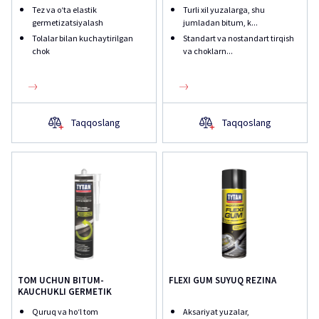
X-TREME
Tez va oʻta elastik
Turli xil yuzalarga, shu
germetizatsiyalash
jumladan bitum, k...
Tolalar bilan kuchaytirilgan
Standart va nostandart tirqish
chok
va choklarn...
Taqqoslang
Taqqoslang
TOM UCHUN BITUM-
FLEXI GUM SUYUQ REZINA
KAUCHUKLI GERMETIK
Quruq va hoʻl tom
Aksariyat yuzalar,