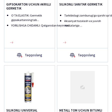
GIPSOKARTON UCHUN AKRILLI
SILIKONLI SANITAR GERMETIK
GERMETIK
OʻTA ELASTIK: Germetik
Tarkibidagi zamburug‘ga qarshi qo‘s
gipsokartonning tab...
Aksariyat tozalash va yuvish
YORILISHGA CHIDAMLI: Qotganidan keyin kiri...
vositalariga ...
Taqqoslang
Taqqoslang
SILIKONLI UNIVERSAL
METALL TOM UCHUN BITUMLI