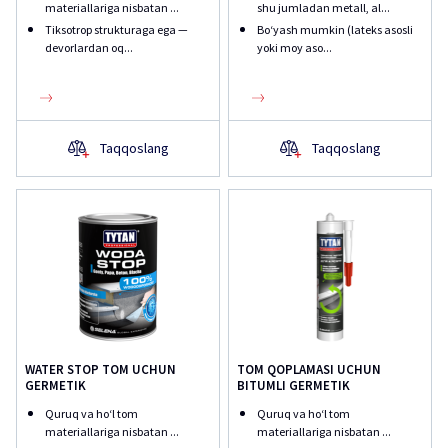
materiallariga nisbatan ...
shu jumladan metall, al...
Tiksotrop strukturaga ega —
Boʻyash mumkin (lateks asosli
devorlardan oq...
yoki moy aso...
Taqqoslang
Taqqoslang
WATER STOP TOM UCHUN
TOM QOPLAMASI UCHUN
GERMETIK
BITUMLI GERMETIK
Quruq va hoʻl tom
Quruq va hoʻl tom
materiallariga nisbatan ...
materiallariga nisbatan ...