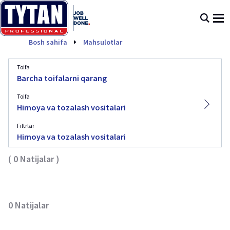
Himoya va tozalash vositalar
Bosh sahifa
Mahsulotlar
Toifa
Barcha toifalarni qarang
Toifa
Himoya va tozalash vositalari
Filtrlar
Himoya va tozalash vositalari
(
0
Natijalar
)
0
Natijalar