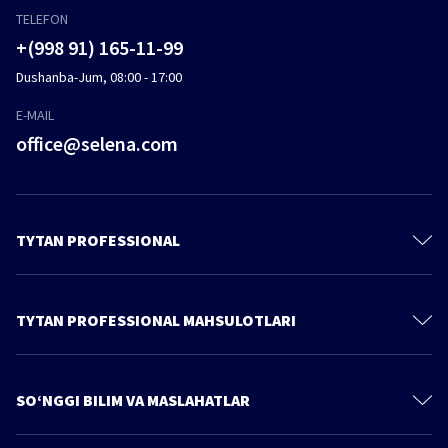
TELEFON
+(998 91) 165-11-99
Dushanba-Jum, 08:00 - 17:00
E-MAIL
office@selena.com
TYTAN PROFESSIONAL
Bizni izlab toping
Oʻzimiz haqimizda
TYTAN PROFESSIONAL MAHSULOTLARI
Maxfiylik tartib-qoidalari
Poliuretanli ko'piklar
Mahsulotlar
Ko'pik-yelimlar
SO‘NGGI BILIM VA MASLAHATLAR
Catalog
Yelimlar
Ko'proq maqolalar
Bilim va maslahatlar