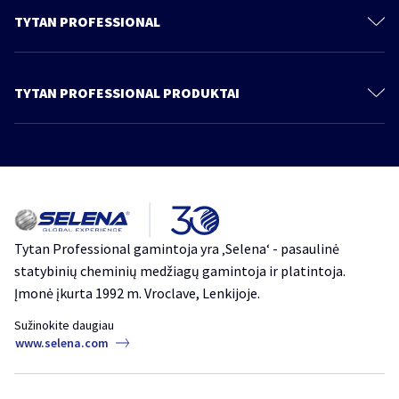
TYTAN PROFESSIONAL
Susisiekite su
Apie mus
TYTAN PROFESSIONAL PRODUKTAI
Privacy policy
Poliuretano putos
Tvarumas
Putų klijai
Produktai
Klijai
Katalogas
Sandarikliai
Dangos
Tytan Professional gamintoja yra ‚Selena‘ - pasaulinė
statybinių cheminių medžiagų gamintoja ir platintoja.
Juostos, plėvelės ir membranos
Įmonė įkurta 1992 m. Vroclave, Lenkijoje.
Cheminiai inkarai
Sužinokite daugiau
Minosvaidžiai
www.selena.com
Dažai, gruntai ir išlyginamieji mišiniai
Medienos apsaugos priemonės