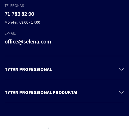
TELEFONAS
71 783 82 90
Mon-Fri, 08:00 - 17:00
E-MAIL
office@selena.com
TYTAN PROFESSIONAL
Susisiekite su
Apie mus
TYTAN PROFESSIONAL PRODUKTAI
Privacy policy
Poliuretano putos
Tvarumas
Putų klijai
Produktai
Klijai
Katalogas