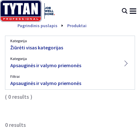
Apsauginės ir valymo 
Pagrindinis puslapis
Produktai
Kategorija
Žiūrėti visas kategorijas
Kategorija
Apsauginės ir valymo priemonės
Filtrai
Apsauginės ir valymo priemonės
(
0
results
)
0
results