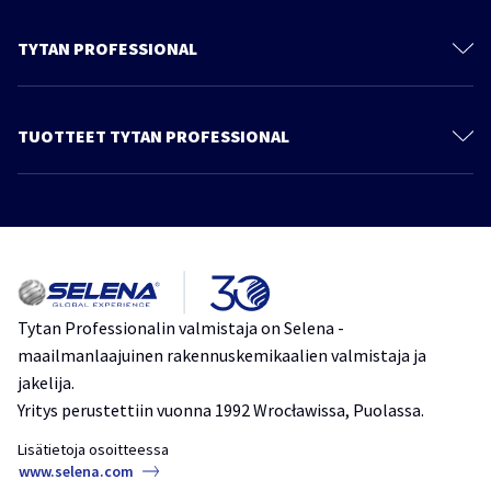
TYTAN PROFESSIONAL
Meistä
Yhteystiedot
TUOTTEET TYTAN PROFESSIONAL
PU-Vaahdot
Liimavaahdot
B1 Palokatkot
Tiivistysmassat
Asennusliima
Tytan Professionalin valmistaja on Selena -
maailmanlaajuinen rakennuskemikaalien valmistaja ja
Vesieristaminem
jakelija.
Työvälineet
Yritys perustettiin vuonna 1992 Wrocławissa, Puolassa.
Lisätietoja osoitteessa
www.selena.com