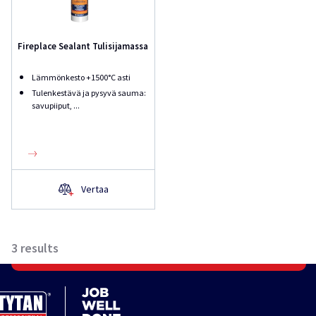
Fireplace Sealant Tulisijamassa
Lämmönkesto +1500°C asti
Tulenkestävä ja pysyvä sauma:
savupiiput, ...
Vertaa
3
results