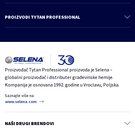
Kontakt
Katalog
PROIZVODI TYTAN PROFESSIONAL
Politika privatnosti
Poliuretanska pena
Održivost
Pene lepkovi
Proizvodi
Lepkovi
Katalog
Zaptivači
Hidroizolacija
Proizvođač Tytan Professional proizvoda je Selena –
globalni proizvođač i distributer građevinske hemije.
Pribor
Kompanija je osnovana 1992. godine u Vroclavu, Poljska.
Saznajte više na
www.selena.com
NAŠI DRUGI BRENDOVI