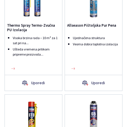
Thermo Spray Termo-Zvučna
Allseason Pištoljska Pur Pena
PU Izolacija
Visoka brzina rada – 10 m² za 1
Ujednačena struktura
sat pri na...
Veoma dobra toplotna izolacija
Ušteda vremena prilikom
pripreme proizvoda...
Uporedi
Uporedi