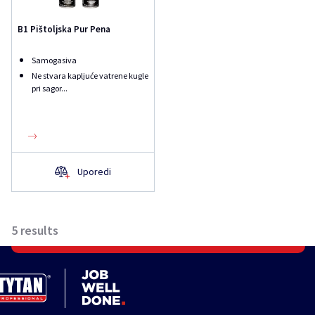
B1 Pištoljska Pur Pena
Samogasiva
Ne stvara kapljuće vatrene kugle
pri sagor...
Uporedi
5
results