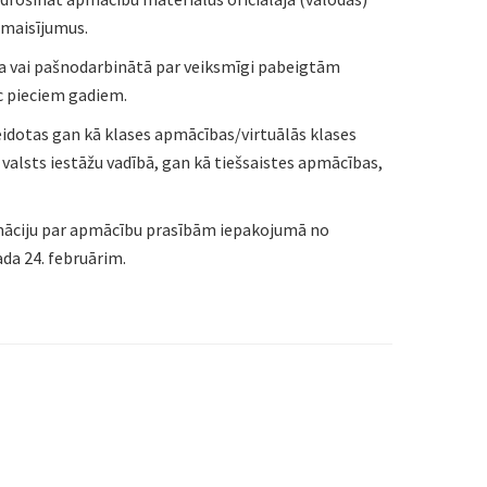
i maisījumus.
a vai pašnodarbinātā par veiksmīgi pabeigtām
c pieciem gadiem.
eidotas gan kā klases apmācības/virtuālās klases
lsts iestāžu vadībā, gan kā tiešsaistes apmācības,
māciju par apmācību prasībām iepakojumā no
ada 24. februārim.