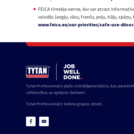
FEICA tīmekļa vietne, kur var atrast informatī
valodās (angļu, vācu, franču, poļu, itāļu, spāņu,
www.feica.eu/our-priorities/safe-use-diiso
Tytan Professional ir plašs izstrādājumu klāsts, kas paredzē
celtniecības un apdares darbiem.
Tytan Professional ir Selena grupas zīmols.