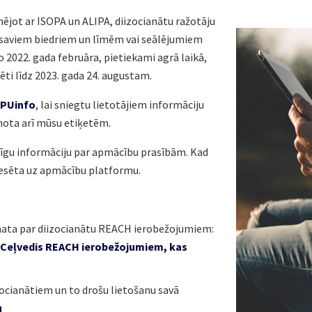
inējot ar ISOPA un ALIPA, diizocianātu ražotāju
 saviem biedriem un līmēm vai seālējumiem
o 2022. gada februāra, pietiekami agrā laikā,
cēti līdz 2023. gada 24. augustam.
/PUinfo
, lai sniegtu lietotājiem informāciju
enota arī mūsu etiķetēm.
ārīgu informāciju par apmācību prasībām. Kad
resēta uz apmācību platformu.
āmata par diizocianātu REACH ierobežojumiem:
– Ceļvedis REACH ierobežojumiem, kas
zocianātiem un to drošu lietošanu savā
u