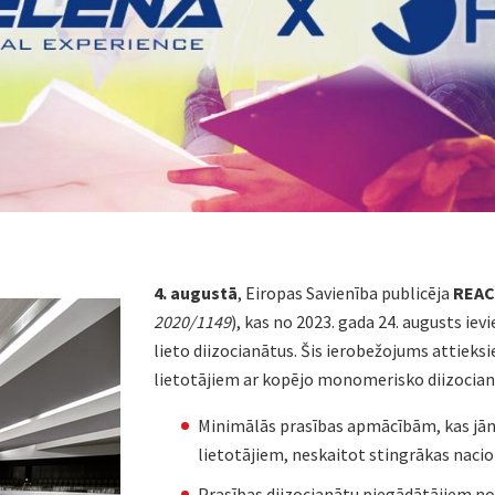
4. augustā
, Eiropas Savienība publicēja
REAC
2020/1149
), kas no 2023. gada 24. augusts ie
lieto diizocianātus. Šis ierobežojums attieks
lietotājiem ar kopējo monomerisko diizocian
Minimālās prasības apmācībām, kas jān
lietotājiem, neskaitot stingrākas nacion
Prasības diizocianātu piegādātājiem no