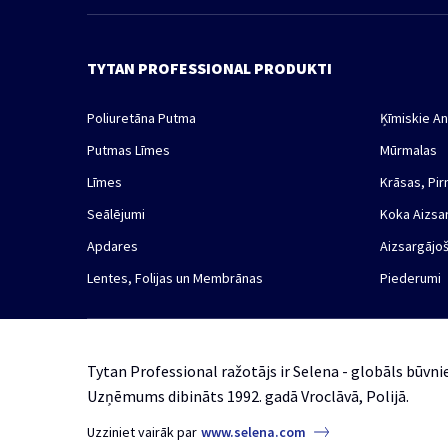
TYTAN PROFESSIONAL PRODUKTI
Poliuretāna Putma
Ķīmiskie An
Putmas Līmes
Mūrmalas
Līmes
Krāsas, Pir
Seālējumi
Koka Aizsa
Apdares
Aizsargājoš
Lentes, Folijas un Membrānas
Piederumi
Tytan Professional ražotājs ir Selena - globāls būvnie
Uzņēmums dibināts 1992. gadā Vroclāvā, Polijā.
Uzziniet vairāk par
www.selena.com