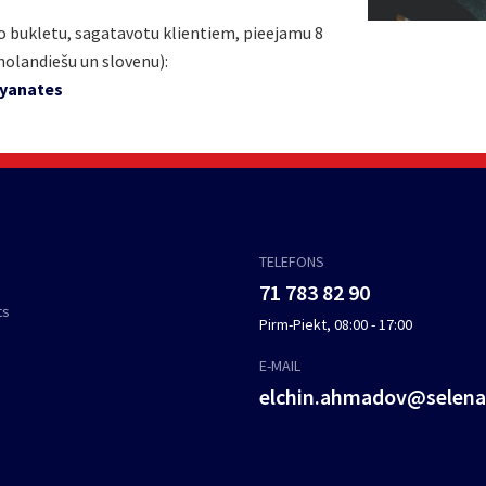
vo bukletu, sagatavotu klientiem, pieejamu 8
 holandiešu un slovenu):
cyanates
TELEFONS
71 783 82 90
ts
Pirm-Piekt, 08:00 - 17:00
E-MAIL
elchin.ahmadov@selen