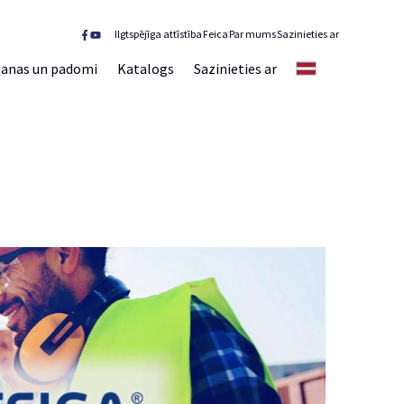
Ilgtspējīga attīstība
Feica
Par mums
Sazinieties ar
šanas un padomi
Katalogs
Sazinieties ar
LV