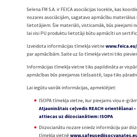
Selena FM S.A. ir FEICA asociācijas locekle, kas koord
nozares asociācijām, sagatavo apmācību materiālus
lietotājiem. Šie materiāli, visticamāk, būs pieejami n
lai visi PU produktu lietotāji būtu apmācīti un sertifi
Izveidota informācijas tīmekļa vietne
www.feica.eu
par apmācībām. Saite uz šo tīmekļa vietni tiks pievi
Informācijas tīmekļa vietne tiks papildināta ar visp
apmācības būs pieejamas tiešsaistē, lapa tiks pārad
Lai iegūtu vairāk informācijas, apmeklējiet:
ISOPA tīmekļa vietne, kur pieejams viņu e-gr
Atjauninātais ceļvedis REACH orientēšanai 
attiecas uz diizocianātiem: ISOPA
Diizocianātu nozare sniedz informāciju par dii
tīmekļa vietnē
www.safeusediisocyanates.e