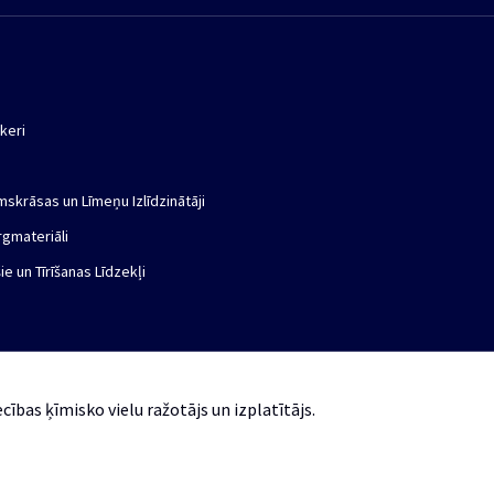
keri
mskrāsas un Līmeņu Izlīdzinātāji
rgmateriāli
ie un Tīrīšanas Līdzekļi
cības ķīmisko vielu ražotājs un izplatītājs.