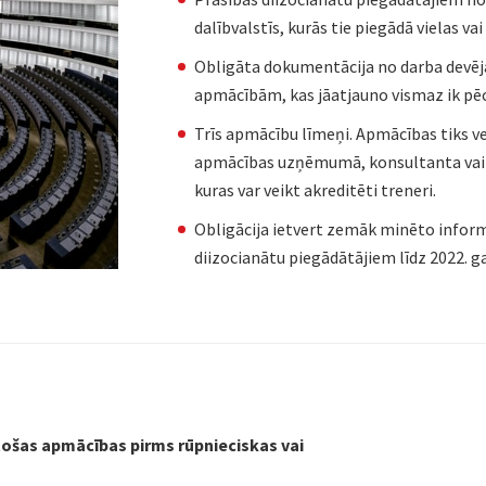
dalībvalstīs, kurās tie piegādā vielas va
Obligāta dokumentācija no darba devēj
apmācībām, kas jāatjauno vismaz ik pē
Trīs apmācību līmeņi. Apmācības tiks v
apmācības uzņēmumā, konsultanta vai va
kuras var veikt akreditēti treneri.
Obligācija ietvert zemāk minēto infor
diizocianātu piegādātājiem līdz 2022. g
stošas apmācības pirms rūpnieciskas vai