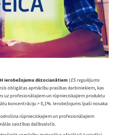
H ierobežojumu diizocianātiem
(
ES regulējums
viesīs obligātas apmācību prasības darbiniekiem, kas
ies uz profesionālajiem un rūpnieciskajiem produktu
ātu koncentrāciju > 0,1%. Ierobežojums īpaši nosaka:
odrošina rūpnieciskajiem un profesionālajiem
ālās saistības dalībvalstīs.
drošināt apmācību materiālus oficiālajā (valodās)