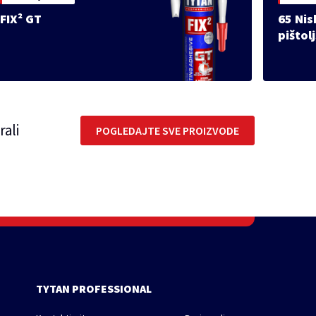
FIX² GT
65 Ni
pištol
rali
POGLEDAJTE SVE PROIZVODE
TYTAN PROFESSIONAL