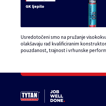
GK ljepilo
Usredotočeni smo na pružanje visokokval
olakšavaju rad kvalificiranim konstrukto
pouzdanost, trajnost i vrhunske perform