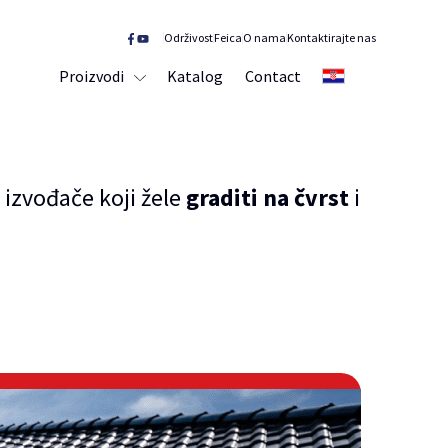
Održivost
Feica
O nama
Kontaktirajte nas
Proizvodi
Katalog
Contact
HR
 izvođače koji žele
graditi na čvrst
i