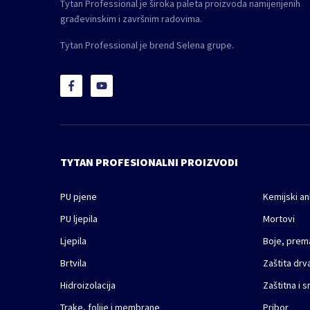
Tytan Professional je široka paleta proizvoda namijenjenih
građevinskim i završnim radovima.
Tytan Professional je brend Selena grupe.
TYTAN PROFESIONALNI PROIZVODI
PU pjene
Kemijski an
PU ljepila
Mortovi
Ljepila
Boje, prema
Brtvila
Zaštita drv
Hidroizolacija
Zaštitna i 
Trake, folije i membrane
Pribor