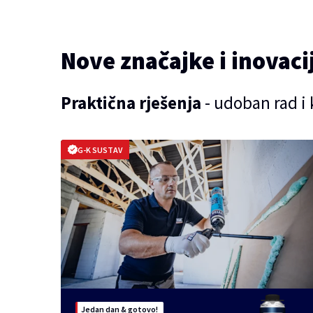
Nove značajke i inovaci
Praktična rješenja
- udoban rad i 
G-K SUSTAV
Jedan dan & gotovo!