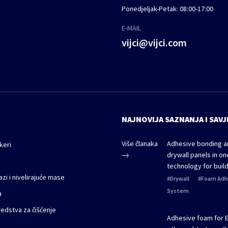
Ponedjeljak-Petak: 08:00-17:00
E-MAIL
vijci@vijci.com
NAJNOVIJA SAZNANJA I SAVJ
Više članaka
Adhesive bonding an
keri
drywall panels in o
technology for build
zi i nivelirajuće mase
Drywall
Foam Adh
System
a
sredstva za čišćenje
Adhesive foam for 