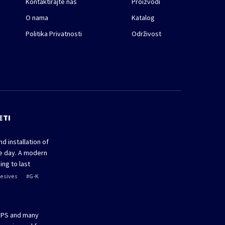
Kontaktirajte nas
Proizvodi
O nama
Katalog
Politika Privatnosti
Održivost
ETI
d installation of
ne day. A modern
ing to last
esives
G-K
EPS and many