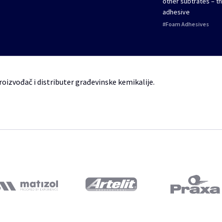
other subtrates – t
adhesive
Foam Adhesives
roizvođač i distributer građevinske kemikalije.