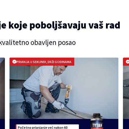
je koje poboljšavaju vaš rad
kvalitetno obavljen posao
PRIANJA U SEKUNDI, DRŽI GODINAMA
Početno prianjanje već nakon 60