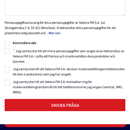
Personuppgiftsansvarig för dina personuppgifter är Selena FM S.A. (ul.
Strzegomska 2-4, 53-611 Wrocław). Vi behandlar dina personuppgifter för att
presentera erbjudandet och
...
Mer om
Kontrollera alla
*
Jag samtycker till att mina personuppgifter som anges ovan behandlas av
Selena FM S.A. i syfte att främja och marknadsföra dess produkter och
tjänster.
Jag samtycker till att Selena FM S.A. skickar marknadsföringsmeddelanden
till den e-postadress som jag har angett.
Jag samtycker till att Selena FM S.A. kontaktar mig för
marknadsföringsändamål till det telefonnummer jag angav (samtal, SMS,
MMS).