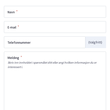
*
Navn
*
E-mail
(Valgfritt)
Telefonnummer
*
Melding
Skriv inn innholdet i spørsmålet ditt eller angi hvilken informasjon du er
interessert i.