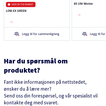
65 UNI Winter
NEW ON THE MARKET
LOW-EX GREEN
Legg til for sammenligning
Legg til fo
Har du spørsmål om
produktet?
Fant ikke informasjonen på nettstedet,
ønsker du å lære mer?
Send oss din forespørsel, og vår spesialist vil
kontakte deg med svaret.