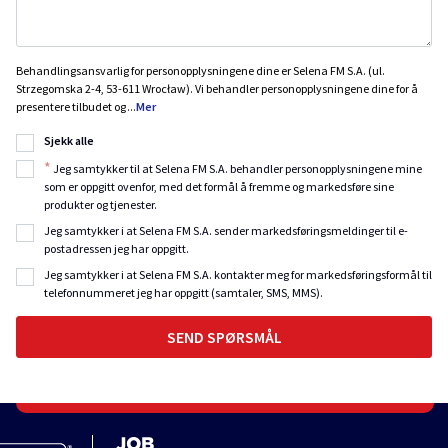
Behandlingsansvarlig for personopplysningene dine er Selena FM S.A. (ul.
Strzegomska 2-4, 53-611 Wrocław). Vi behandler personopplysningene dine for å
presentere tilbudet og
...
Mer
Sjekk alle
*
Jeg samtykker til at Selena FM S.A. behandler personopplysningene mine
som er oppgitt ovenfor, med det formål å fremme og markedsføre sine
produkter og tjenester.
Jeg samtykker i at Selena FM S.A. sender markedsføringsmeldinger til e-
postadressen jeg har oppgitt.
Jeg samtykker i at Selena FM S.A. kontakter meg for markedsføringsformål til
telefonnummeret jeg har oppgitt (samtaler, SMS, MMS).