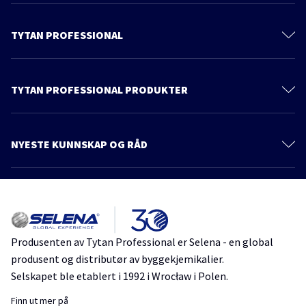
TYTAN PROFESSIONAL
Kontakt
Om oss
TYTAN PROFESSIONAL PRODUKTER
Privacy policy
Polyuretanskum
Produkter
Skumlim
NYESTE KUNNSKAP OG RÅD
Katalog
Klebemidler
Flere artikler
Råd og inspirasjon
Tetningsmidler
Foam Adhesives – the Foundation for a Safe Future in Building
Belegg
Teip, folier og membraner
Adhesive bonding and installation of drywall panels in one day. A
Produsenten av Tytan Professional er Selena - en global
modern technology for building to last
Kjemiske ankere
produsent og distributør av byggekjemikalier.
Drywall
Foam Adhesives
G-K System
Morterer
Selskapet ble etablert i 1992 i Wrocław i Polen.
Maling, grunning og utjevningsmasse
Adhesive foam for EPS and many other subtrates – the universal
Finn ut mer på