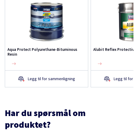
Aqua Protect Polyurethane-Bituminous
Alubit Reflex Protecti
Resin
Legg til for sammenligning
Legg til fo
Har du spørsmål om
produktet?