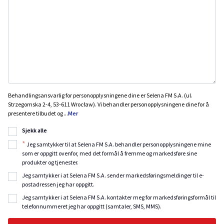
Behandlingsansvarlig for personopplysningene dine er Selena FM S.A. (ul.
Strzegomska 2-4, 53-611 Wrocław). Vi behandler personopplysningene dine for å
presentere tilbudet og
...
Mer
Sjekk alle
*
Jeg samtykker til at Selena FM S.A. behandler personopplysningene mine
som er oppgitt ovenfor, med det formål å fremme og markedsføre sine
produkter og tjenester.
Jeg samtykker i at Selena FM S.A. sender markedsføringsmeldinger til e-
postadressen jeg har oppgitt.
Jeg samtykker i at Selena FM S.A. kontakter meg for markedsføringsformål til
telefonnummeret jeg har oppgitt (samtaler, SMS, MMS).