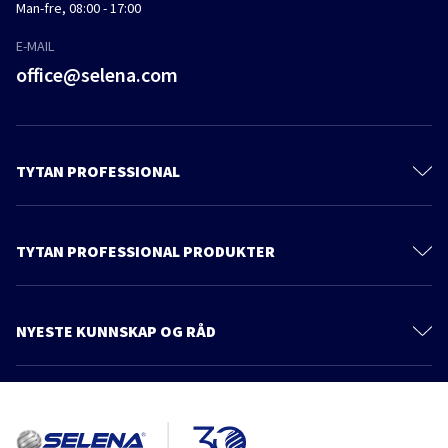
Man-fre, 08:00 - 17:00
E-MAIL
office@selena.com
TYTAN PROFESSIONAL
Kontakt
Om oss
TYTAN PROFESSIONAL PRODUKTER
Privacy policy
Polyuretanskum
Produkter
Skumlim
NYESTE KUNNSKAP OG RÅD
Katalog
Klebemidler
Flere artikler
Råd og inspirasjon
Tetningsmidler
Foam Adhesives – the Foundation for a Safe Future in Building
Belegg