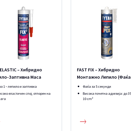
 ELASTIC – Хибридно
FAST FIX – Хибридно
ило-Заптивна Масa
Монтажно Лепило (Фаќа 
секунди)
во 1 – лепило и заптивка
Фаќа за 5 секунди
исоко еластичен спој, отпорен на
Висока почетна адхезија: до 35
лага
10 cm²