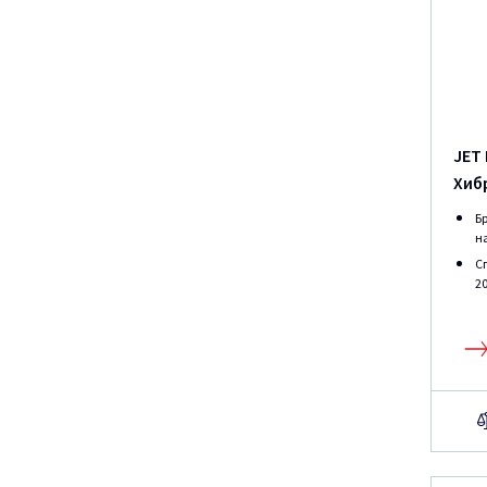
JET
Хиб
Б
на
С
2