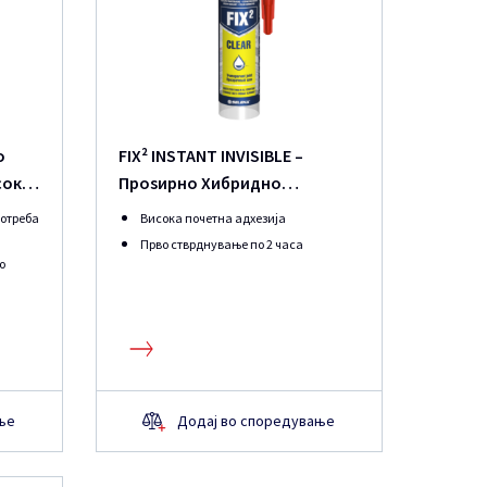
о
FIX² INSTANT INVISIBLE –
сока
Проѕирно Хибридно
Монтажно Лепило
потреба
Висока почетна адхезија
Прво стврднување по 2 часа
о
ње
Додај во споредување