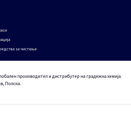
маси
ација
средства за чистење
 глобален производител и дистрибутер на градежна хемија.
в, Полска.