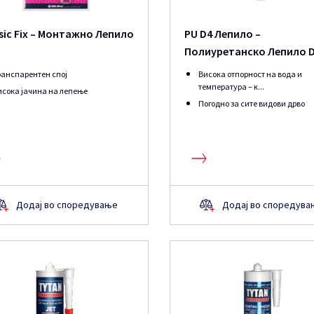
sic Fix – Монтажно Лепило
PU D4 Лепило –
Полиуретанско Лепило 
ранспарентен спој
Висока отпорност на вода и
температура – к...
исока јачина на лепење
Погодно за сите видови дрво
Додај во споредување
Додај во споредува