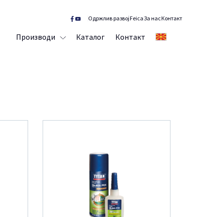
Одржлив развој
Feica
За нас
Контакт
Производи
Каталог
Контакт
MK