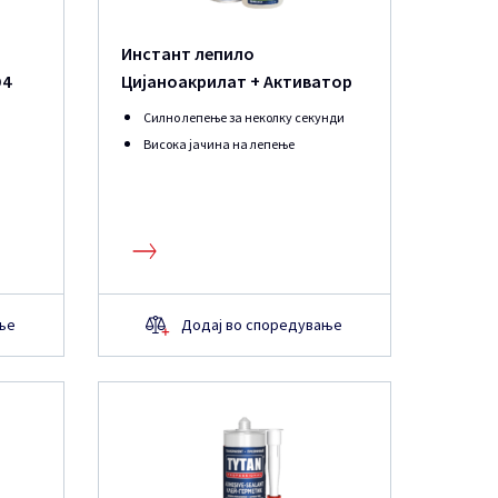
Инстант лепило
D4
Цијаноакрилат + Активатор
Силно лепење за неколку секунди
Висока јачина на лепење
ње
Додај во споредување