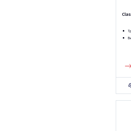
Clas
Т
В