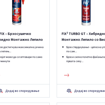
 FIX – Брзосушечко
FIX² TURBO GT – Хибридн
ридно Монтажно Лепило
Монтажно Лепило со Ви
Јачина
рзо достигнува максимална јачина
Брзо стврднување – целосна у
 лепењ...
по сам...
појот може да се оптовари по само
Брзо и силно почетно фаќање в
0 минути
првата секу...
Додај во споредување
Додај во споредува