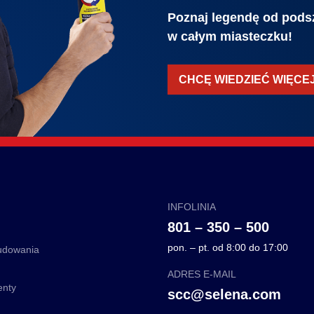
Poznaj legendę od podsz
w całym miasteczku!
CHCĘ WIEDZIEĆ WIĘCE
INFOLINIA
801 – 350 – 500
pon. – pt. od 8:00 do 17:00
budowania
ADRES E-MAIL
enty
scc@selena.com