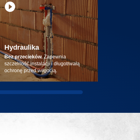
Hydraulika
Pompa 
Bez przecieków.
Zapewnia
Bez strat.
szczelność instalacji i długotrwałą
poprawiaj
ochronę przed wilgocią.
systemu.