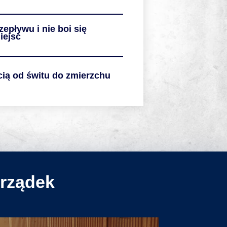
zepływu i nie boi się
iejsc
ią od świtu do zmierzchu
orządek