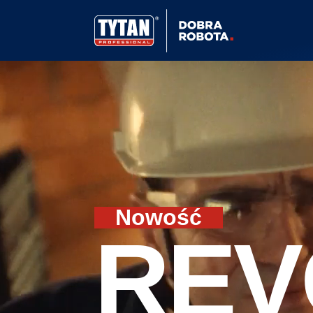
Nowość
REV