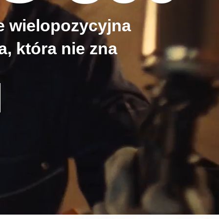
e wielopozycyjna
, która nie zna