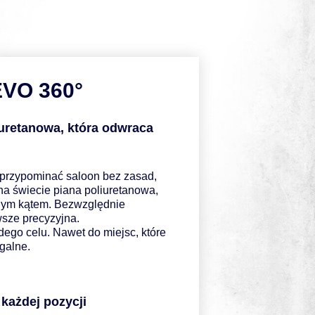
EVO 360°
uretanowa, która odwraca
przypominać saloon bez zasad,
a świecie piana poliuretanowa,
żdym kątem. Bezwzględnie
wsze precyzyjna.
żdego celu. Nawet do miejsc, które
galne.
każdej pozycji