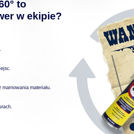
0° to
wer w ekipie?
.
ejsc.
z marnowania materiału.
urach.