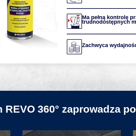
Ma pełną kontrolę pr
trudnodostępnych m
Zachwyca wydajnośc
ch REVO 360° zaprowadza p