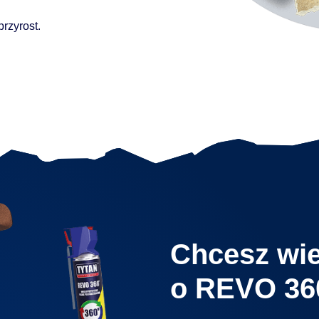
przyrost.
Chcesz wie
o REVO 360