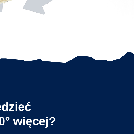
dzieć
° więcej?