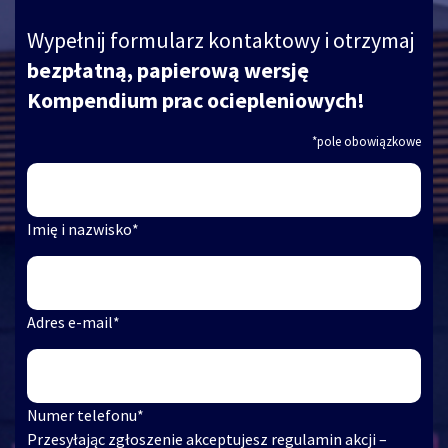
Kompendium prac ociepleniowych!
Wypełnij formularz kontaktowy i otrzymaj
bezpłatną, papierową wersję
Kompendium prac ociepleniowych!
Imię i nazwisko
*
Przejdź dalej
*pole obowiązkowe
Adres e-mail
*
Imię i nazwisko
*
Następny krok
Numer telefonu
*
Adres e-mail
*
Przesyłając zgłoszenie akceptujesz regulamin akcji –
Regulamin.
Numer telefonu
*
Przejdź dalej
Przesyłając zgłoszenie akceptujesz regulamin akcji –