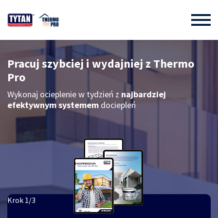
Pracuj szybciej i wydajniej z Thermo
Pro
Wykonaj ocieplenie w tydzień z
najbardziej
darmową próbkę
efektywnym systemem
dociepleń
bezpłatny webinar - 27.06,
19.00
Krok 1/3
bezpłatną, papierową wersję